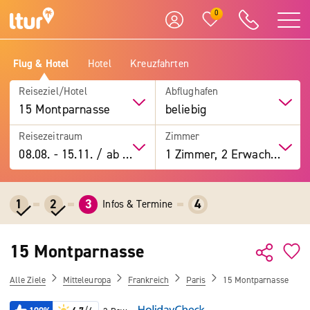
0
Flug & Hotel
Hotel
Kreuzfahrten
Reiseziel/Hotel
Abflughafen
15 Montparnasse
beliebig
Reisezeitraum
Zimmer
08.08.
-
15.11.
/
ab 7 Tage
1 Zimmer, 2 Erwachsene
1
2
3
4
Infos & Termine
15 Montparnasse
Alle Ziele
Mitteleuropa
Frankreich
Paris
15 Montparnasse