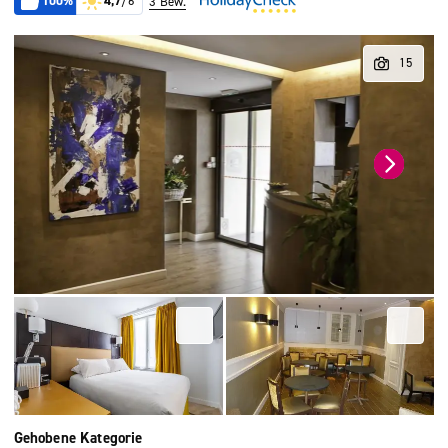
100%
4,7
/6
3 Bew.
Gehobene Kategorie