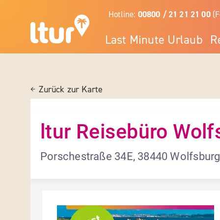
Hotline:
00800 / 21 21 21 00
(F
Last Minute Urlaub
R
Zurück zur Karte
ltur Reisebüro Wolf
Porschestraße 34E, 38440 Wolfsbur
Details und Fotos