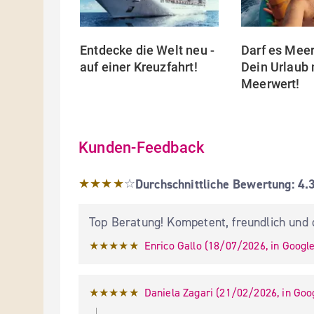
Entdecke die Welt neu - 
Darf es Meer 
auf einer Kreuzfahrt!
Dein Urlaub 
...
Mehr
Meerwert!
Kunden-Feedback
Durchschnittliche Bewertung: 4.3
★★★★
☆
Durchschnittliche Bewertung:
4.
Top Beratung! Kompetent, freundlich und 
★★★★★
Enrico Gallo
 (
18/07/2026
,
in
Googl
★★★★★
Daniela Zagari
 (
21/02/2026
,
in
Goo