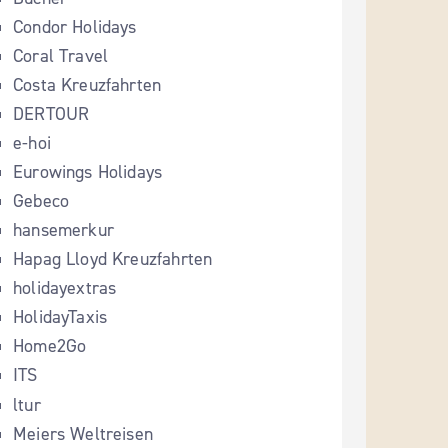
Condor Holidays
Coral Travel
Costa Kreuzfahrten
DERTOUR
e-hoi
Eurowings Holidays
Gebeco
hansemerkur
Hapag Lloyd Kreuzfahrten
holidayextras
HolidayTaxis
Home2Go
ITS
ltur
Meiers Weltreisen