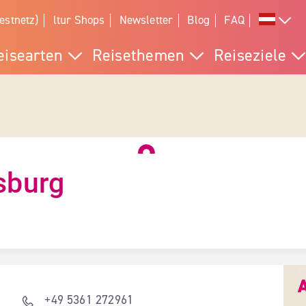
estnetz)
ltur Shops
Newsletter
Blog
FAQ
eisearten
Reisethemen
Reiseziele
sburg
g
+49 5361 272961