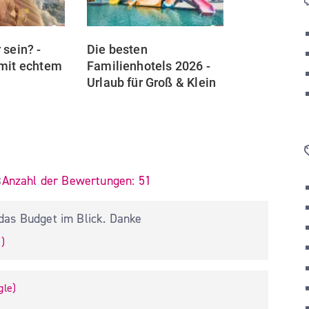
sein? - 
Die besten 
mit echtem 
Familienhotels 2026 - 
Urlaub für Groß & Klein
...
Mehr
...
Mehr
 Sterne
Anzahl der Bewertungen:
51 
3
das Budget im Blick. Danke
e
)
gle
)