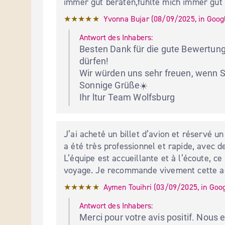
immer gut beraten,fühlte mich immer gut
★★★★★
Yvonna Bujar
 (
08/09/2025
,
in
Goog
Antwort des Inhabers:
Besten Dank für die gute Bewertung,
dürfen!

Wir würden uns sehr freuen, wenn S
Sonnige Grüße☀️

Ihr ltur Team Wolfsburg
J’ai acheté un billet d’avion et réservé un
a été très professionnel et rapide, avec des
L’équipe est accueillante et à l’écoute, ce
voyage. Je recommande vivement cette age
★★★★★
Aymen Touihri
 (
03/09/2025
,
in
Goo
Antwort des Inhabers:
Merci pour votre avis positif. Nous e