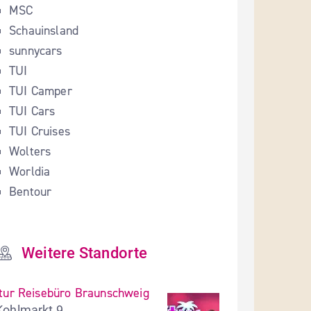
MSC
Schauinsland
sunnycars
TUI
TUI Camper
TUI Cars
TUI Cruises
Wolters
Worldia
Bentour
Weitere Standorte
ltur Reisebüro Braunschweig
Kohlmarkt 9