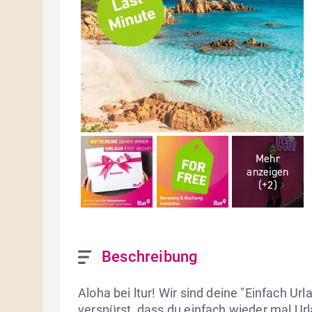
Mehr
anzeigen
(+
2
)
Beschreibung
Aloha bei ltur! Wir sind deine "Einfach U
verspürst, dass du einfach wieder mal Urla