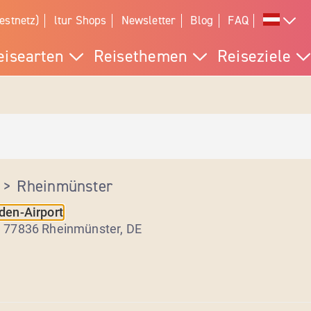
estnetz)
ltur Shops
Newsletter
Blog
FAQ
eisearten
Reisethemen
Reiseziele
>
Rheinmünster
den-Airport
, 77836 Rheinmünster
,
DE